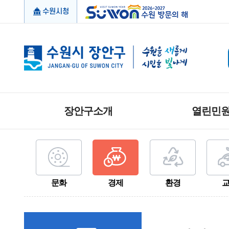
수원시청
장안구소개
열린민
문화
경제
환경