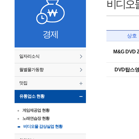
비디오물
경제
상호
M&G DVD 
일자리소식
월별물가동향
DVD탑스
맛집
유통업소 현황
게임제공업 현황
노래연습장 현황
비디오물 감상실업 현황