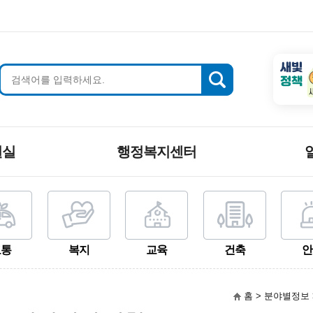
새빛
정책
원실
행정복지센터
교통
복지
교육
건축
안
홈 > 분야별정보 