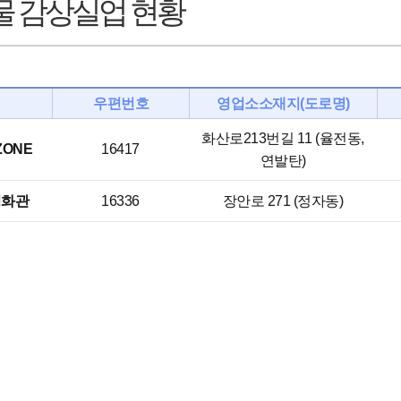
 감상실업 현황
우편번호
영업소소재지(도로명)
화산로213번길 11 (율전동,
ZONE
16417
연발탄)
영화관
16336
장안로 271 (정자동)