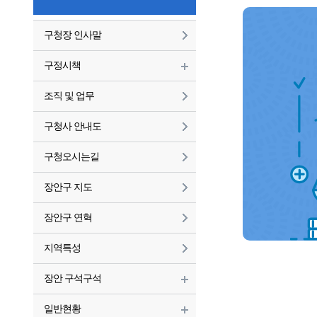
구청장 인사말
구정시책
조직 및 업무
구청사 안내도
구청오시는길
장안구 지도
장안구 연혁
지역특성
장안 구석구석
일반현황