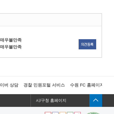
매우불만족
매우불만족
이버 상담
경찰 민원포털 서비스
수원 FC 홈페이지
경
시/구청 홈페이지