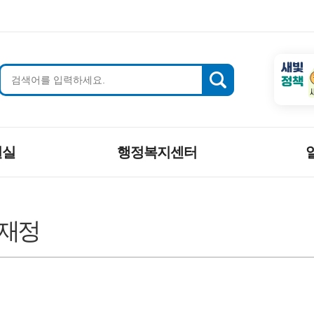
새빛
정책
원실
행정복지센터
 재정