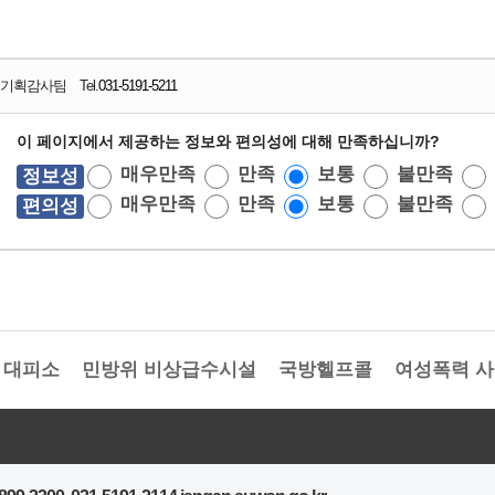
기획감사팀 Tel.
031-5191-5211
이 페이지에서 제공하는 정보와 편의성에 대해 만족하십니까?
매우만족
만족
보통
불만족
정보성
매우만족
만족
보통
불만족
편의성
대피소
민방위 비상급수시설
국방헬프콜
여성폭력 사