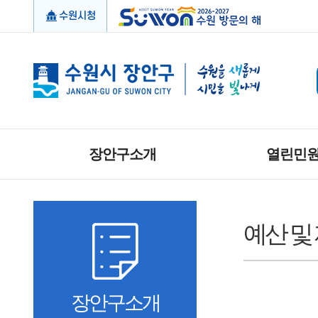
수원시청
장안구소개
열린민
예산 및
장안구소개