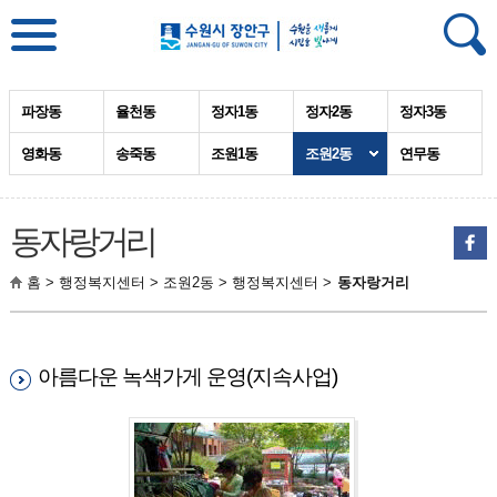
파장동
율천동
정자1동
정자2동
정자3동
영화동
송죽동
조원1동
조원2동
연무동
동자랑거리
홈 > 행정복지센터 > 조원2동 > 행정복지센터 >
동자랑거리
아름다운 녹색가게 운영(지속사업)