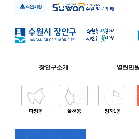
수원시청
장안구소개
열린민
파장동
율천동
정자1동