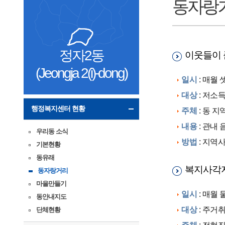
동자랑
정자2동
이웃들이 
(Jeongja 2(i)-dong)
일시
: 매월 
대상
: 저소
행정복지센터 현황
주체
: 동 
내용
: 관내
우리동 소식
방법
: 지역
기본현황
동유래
복지사각지
동자랑거리
마을만들기
일시
: 매월 
동안내지도
대상
: 주거
단체현황