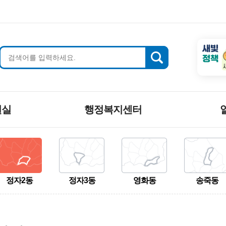
새빛
정책
원실
행정복지센터
정자2동
정자3동
영화동
송죽동