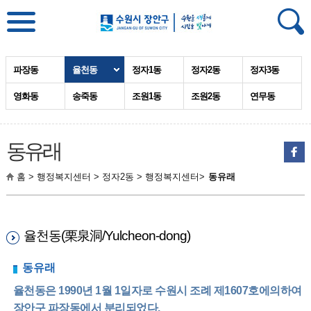
파장동
율천동
정자1동
정자2동
정자3동
영화동
송죽동
조원1동
조원2동
연무동
동유래
홈 > 행정복지센터 > 정자2동 > 행정복지센터>
동유래
율천동(栗泉洞/Yulcheon-dong)
동유래
율천동은 1990년 1월 1일자로 수원시 조례 제1607호에의하여
장안구 파장동에서 분리되었다.