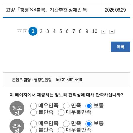
고양 「창릉 S-4블록」기관추천 장애인 특...
2026.06.29
1
2
3
4
5
6
7
8
9
10
목록
콘텐츠 담당 :
행정민원팀 Tel.
031-5191-5616
이 페이지에서 제공하는 정보와 편의성에 대해 만족하십니까?
매우만족
만족
보통
정보
불만족
매우불만족
성
매우만족
만족
보통
편의
불만족
매우불만족
성