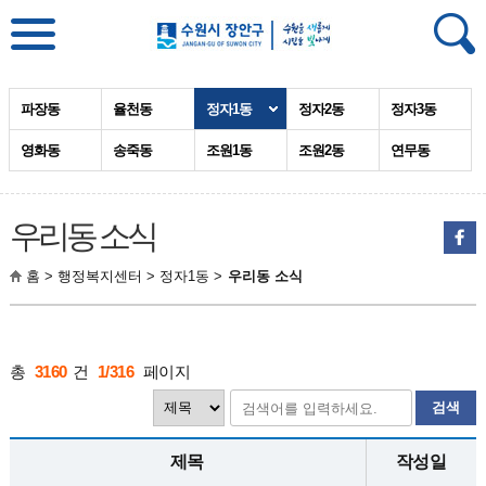
파장동
율천동
정자1동
정자2동
정자3동
영화동
송죽동
조원1동
조원2동
연무동
우리동 소식
홈 > 행정복지센터 > 정자1동 >
우리동 소식
총
3160
건
1/316
페이지
검색
제목
작성일