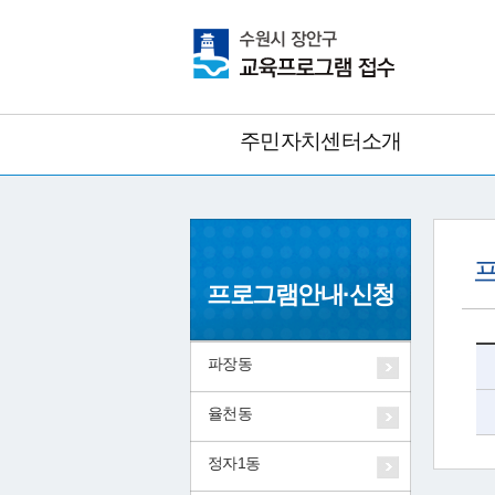
주민자치센터소개
프
프로그램안내·신청
파장동
율천동
정자1동